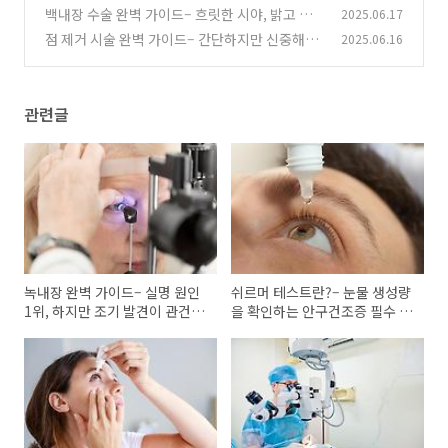
함의 원인 해결법
백내장 수술 완벽 가이드– 흐릿한 시야, 밝고 선
2025.06.17
(0)
명하게 되돌리는 첫 걸음
점 제거 시술 완벽 가이드– 간단하지만 신중해야
2025.06.16
(0)
할 피부 미용 시술
(0)
관련글
녹내장 완벽 가이드– 실명 원인
쉬르머 테스트란?– 눈물 생성량
1위, 하지만 조기 발견이 관건입
을 확인하는 안구건조증 필수 검
니다
사