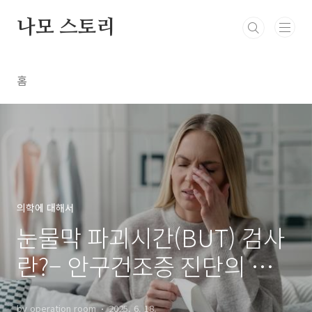
본문 바로가기
나모 스토리
홈
의학에 대해서
눈물막 파괴시간(BUT) 검사
란?– 안구건조증 진단의 핵심
지표
by operation room
2025. 6. 18.