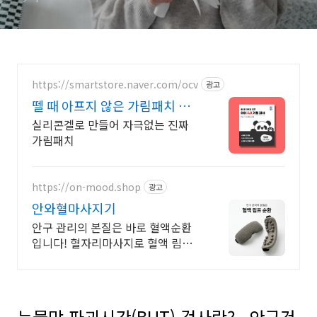
https://smartstore.naver.com/ocv
광고
뗄 때 아프지 않은 가림패치 불
만족시 100% 환불
실리콘겔로 만들어 자극없는 진짜
가림패치
https://on-mood.shop
광고
안와혈마사지기
안구 관리의 본질은 바로 혈액순환
입니다! 혈자리마사지로 혈액 림프
관리 하세요.
눈물막 파괴시간(BUT) 검사란?– 안구건