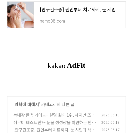
[안구건조증] 원인부터 치료까지, 눈 시림과 뻑뻑함의 원인 해결법
namo38.com
'
의학에 대해서
' 카테고리의 다른 글
녹내장 완벽 가이드– 실명 원인 1위, 하지만 조기
2025.06.19
발견이 관건입니다
쉬르머 테스트란?– 눈물 생성량을 확인하는 안구
2025.06.18
(0)
건조증 필수 검사
[안구건조증] 원인부터 치료까지, 눈 시림과 뻑뻑
2025.06.17
(0)