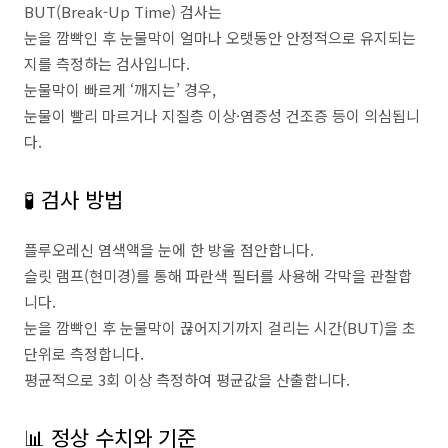
BUT(Break-Up Time) 검사는
눈을 깜빡인 후 눈물막이 얼마나 오랫동안 안정적으로 유지되는
지를 측정하는 검사입니다.
눈물막이 빠르게 ‘깨지는’ 경우,
눈물이 빨리 마르거나 지질층 이상·염증성 건조증 등이 의심됩니
다.
🧪 검사 방법
플루오레신 염색액을 눈에 한 방울 점안합니다.
슬릿 램프(현미경)를 통해 파란색 필터를 사용해 각막을 관찰합
니다.
눈을 깜빡인 후 눈물막이 끊어지기까지 걸리는 시간(BUT)을 초
단위로 측정합니다.
평균적으로 3회 이상 측정하여 평균값을 산출합니다.
📊 정상 수치와 기준