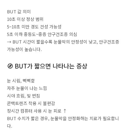
BUT 값 의미
10초 이상 정상 범위
5~10초 미만 경도 건성 가능성
5초 이하 중등도~중증 안구건조증 의심
→ BUT 시간이 짧을수록 눈물막의 안정성이 낮고, 안구건조증
가능성이 높습니다.
🧭 BUT가 짧으면 나타나는 증상
눈 시림, 뻑뻑함
자주 눈물이 나는 느낌
시야 흐림, 빛 번짐
콘택트렌즈 착용 시 불편감
장시간 컴퓨터 사용 시 눈 피로 ↑
BUT 수치가 짧은 경우, 눈물막을 안정화하는 치료가 필요합니
다.