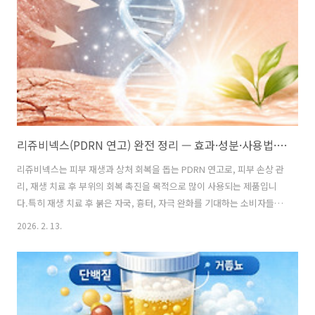
하는 역할을 합니다.특히 디오스민은 정맥 혈관의 탄력을 높이고 혈액 순
환을 개선하는 데 도움을 줄 수 있어 하지정맥류 관리, 다리 붓기 완화, 치
질 증상 ..
리쥬비넥스(PDRN 연고) 완전 정리 — 효과·성분·사용법·부작용 · FAQ
리쥬비넥스는 피부 재생과 상처 회복을 돕는 PDRN 연고로, 피부 손상 관
리, 재생 치료 후 부위의 회복 촉진을 목적으로 많이 사용되는 제품입니
다.특히 재생 치료 후 붉은 자국, 흉터, 자극 완화를 기대하는 소비자들
사이에서 검색량이 꾸준히 상승하고 있습니다.이 글에서는 리쥬비넥스
2026. 2. 13.
의 정의, 성분, 작용 기전, 사용법, 주의사항 및 자주 묻는 질문까지 자세
히 정리합니다.리쥬비넥스(Rejuvinex)란?리쥬비넥스는 PDRN(폴리데
옥시리보뉴클레오타이드) 성분을 기반으로 한 재생·피부 회복용 연고입
니다.PDRN은 DNA 조각을 의미하며 피부 조직의 세포 재생, 염증 완화,
콜라겐 생성 촉진을 돕는다는 연구 결과가 있으며, 의료현장에서도 재생