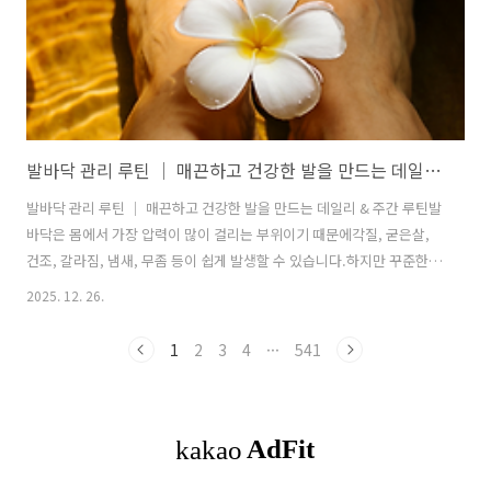
민 같은 단백질이 소변으로 빠져나오..
발바닥 관리 루틴 │ 매끈하고 건강한 발을 만드는 데일리 & 주간 루틴
발바닥 관리 루틴 │ 매끈하고 건강한 발을 만드는 데일리 & 주간 루틴발
바닥은 몸에서 가장 압력이 많이 걸리는 부위이기 때문에각질, 굳은살,
건조, 갈라짐, 냄새, 무좀 등이 쉽게 발생할 수 있습니다.하지만 꾸준한
관리 루틴을 만들면 이러한 문제 대부분을 예방할 수 있습니다.아래는 집
2025. 12. 26.
에서 누구나 따라 할 수 있는“발바닥 관리 4단계 루틴”입니다.1️⃣ 데일리
루틴 (매일 하는 기본 관리)✔ ① 발 세정: 부드럽게, 과하지 않게뜨거운
1
2
3
4
···
541
물은 피하고 미온수 사용자극 없는 약산성 클렌저 사용발가락 사이까지
꼼꼼히 세정샤워 후 물기를 완전히 제거 (무좀 예방 핵심)👉 과한 비누
세정은 오히려 건조를 유발합니다. ✔ ② 발 보습: 발바닥 핵심 케어발바
닥은 피지선이 없어 쉽게 건조해지므로전용 고보습 크림이 필수입니..