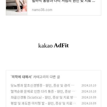
발바닥 통증과 다리 저림의 원인 및 치료 방법
namo38.com
'
의학에 대해서
' 카테고리의 다른 글
당뇨병과 말초신경병증 - 원인, 증상 및 관리 방법
2024.10.10
혈액순환 문제로 인한 다리 통증 - 원인, 증상 및
2024.10.10
(0)
치료 방법
좌골신경통 (Sciatica) - 원인, 증상 및 치료 방법
2024.10.09
(0)
평발 및 과도한 아치형 발 - 원인, 증상 및 치료법
2024.10.09
(0)