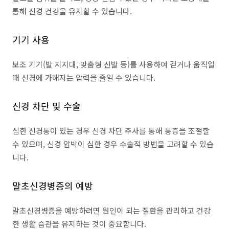
통해 신경 건강을 유지할 수 있습니다.
기기 사용
보조 기기(발 지지대, 맞춤형 신발 등)를 사용하여 걷거나 움직일
때 신경에 가해지는 압력을 줄일 수 있습니다.
신경 차단 및 수술
심한 신경통이 있는 경우 신경 차단 주사를 통해 통증을 조절할
수 있으며, 신경 압박이 심한 경우 수술적 방법을 고려할 수 있습
니다.
말초신경병증의 예방
말초신경병증을 예방하려면 원인이 되는 질환을 관리하고 건강
한 생활 습관을 유지하는 것이 중요합니다.