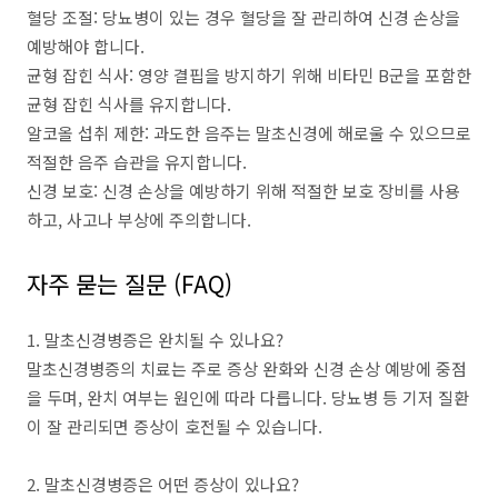
혈당 조절: 당뇨병이 있는 경우 혈당을 잘 관리하여 신경 손상을
예방해야 합니다.
균형 잡힌 식사: 영양 결핍을 방지하기 위해 비타민 B군을 포함한
균형 잡힌 식사를 유지합니다.
알코올 섭취 제한: 과도한 음주는 말초신경에 해로울 수 있으므로
적절한 음주 습관을 유지합니다.
신경 보호: 신경 손상을 예방하기 위해 적절한 보호 장비를 사용
하고, 사고나 부상에 주의합니다.
자주 묻는 질문 (FAQ)
1. 말초신경병증은 완치될 수 있나요?
말초신경병증의 치료는 주로 증상 완화와 신경 손상 예방에 중점
을 두며, 완치 여부는 원인에 따라 다릅니다. 당뇨병 등 기저 질환
이 잘 관리되면 증상이 호전될 수 있습니다.
2. 말초신경병증은 어떤 증상이 있나요?