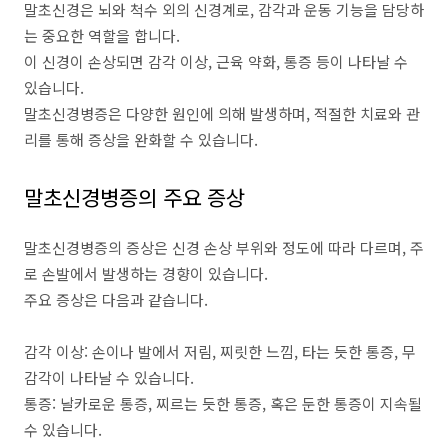
말초신경은 뇌와 척수 외의 신경계로, 감각과 운동 기능을 담당하
는 중요한 역할을 합니다.
이 신경이 손상되면 감각 이상, 근육 약화, 통증 등이 나타날 수
있습니다.
말초신경병증은 다양한 원인에 의해 발생하며, 적절한 치료와 관
리를 통해 증상을 완화할 수 있습니다.
말초신경병증의 주요 증상
말초신경병증의 증상은 신경 손상 부위와 정도에 따라 다르며, 주
로 손발에서 발생하는 경향이 있습니다.
주요 증상은 다음과 같습니다.
감각 이상: 손이나 발에서 저림, 찌릿한 느낌, 타는 듯한 통증, 무
감각이 나타날 수 있습니다.
통증: 날카로운 통증, 찌르는 듯한 통증, 혹은 둔한 통증이 지속될
수 있습니다.