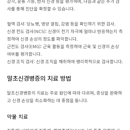
감각, 운동 기능, 반사 신경 등을 평가하며, 다음과 같은 추가 검
사를 통해 진단을 확정할 수 있습니다.
혈액 검사: 당뇨병, 영양 결핍, 감염 등을 확인하기 위한 검사.
신경 전도 검사(NCS): 신경이 전기 자극에 얼마나 반응하는지 측
정하여 신경 손상의 정도를 파악합니다.
근전도 검사(EMG): 근육 활동을 측정하여 근육 및 신경의 손상
여부를 평가합니다.
신경 조직 검사: 신경 조직을 채취하여 병리학적으로 검사합니다.
말초신경병증의 치료 방법
말초신경병증의 치료는 주로 원인에 따라 다르며, 증상을 완화하
고 신경 손상을 최소화하는 데 중점을 둡니다.
약물 치료