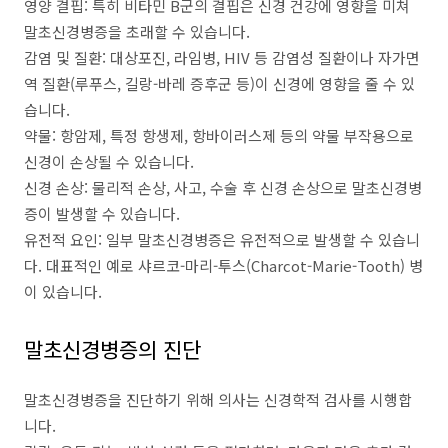
영양 결핍: 특히 비타민 B군의 결핍은 신경 건강에 영향을 미쳐
말초신경병증을 초래할 수 있습니다.
감염 및 질환: 대상포진, 라임병, HIV 등 감염성 질환이나 자가면
역 질환(루푸스, 길랑-바레 증후군 등)이 신경에 영향을 줄 수 있
습니다.
약물: 항암제, 특정 항생제, 항바이러스제 등의 약물 부작용으로
신경이 손상될 수 있습니다.
신경 손상: 물리적 손상, 사고, 수술 후 신경 손상으로 말초신경병
증이 발생할 수 있습니다.
유전적 요인: 일부 말초신경병증은 유전적으로 발생할 수 있습니
다. 대표적인 예로 샤르코-마리-투스(Charcot-Marie-Tooth) 병
이 있습니다.
말초신경병증의 진단
말초신경병증을 진단하기 위해 의사는 신경학적 검사를 시행합
니다.