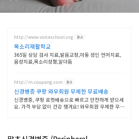
http://www.voiceschool.org
광고
목소리재활학교
365일 상담 검사 치료,발음교정,아동 성인 언어치료,
음성치료,목소리성형,말더듬
http://m.coupang.com
광고
신경병증 쿠팡 와우회원 무제한 무료배송
신경병증, 쿠팡 로켓배송으로 빠르고 안전하게 받으세
요. 가격 부담 없이 건강 챙겨요! 와우회원 무제한 무료
배송 혜택을 누리세요.
말초신경병증 (Peripheral