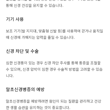
통해 신경 건강을 유지할 수 있습니다.
기기 사용
보조 기기(발 지지대, 맞춤형 신발 등)를 사용하여 걷거나 움직일
때 신경에 가해지는 압력을 줄일 수 있습니다.
신경 차단 및 수술
심한 신경통이 있는 경우 신경 차단 주사를 통해 통증을 조절할
수 있으며, 신경 압박이 심한 경우 수술적 방법을 고려할 수 있습
니다.
말초신경병증의 예방
말초신경병증을 예방하려면 원인이 되는 질환을 관리하고 건강
한 생활 습관을 유지하는 것이 중요합니다.