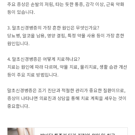
주요 증상은 손발의 저림, 타는 듯한 통증, 감각 이상, 근육 약화
등이 있습니다.
3. 말초신경병증의 가장 흔한 원인은 무엇인가요?
당뇨병, 알코올 남용, 영양 결핍, 특정 약물 사용 등이 가장 흔한
원인입니다.
4. 말초신경병증은 어떻게 치료하나요?
치료는 원인에 따라 다르며, 약물 치료, 물리치료, 생활 습관 개선
등이 주요 치료 방법입니다.
말초신경병증은 조기 진단과 적절한 관리가 중요한 질환이므로,
증상이 나타나면 의료진과 상담을 통해 치료 계획을 세우는 것이
중요합니다.