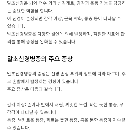
말초신경은 뇌와 척수 외의 신경계로, 감각과 운동 기능을 담당하
는 중요한 역할을 합니다.
이 신경이 손상되면 감각 이상, 근육 약화, 통증 등이 나타날 수
있습니다.
말초신경병증은 다양한 원인에 의해 발생하며, 적절한 치료와 관
리를 통해 증상을 완화할 수 있습니다.
말초신경병증의 주요 증상
말초신경병증의 증상은 신경 손상 부위와 정도에 따라 다르며, 주
로 손발에서 발생하는 경향이 있습니다.
주요 증상은 다음과 같습니다.
감각 이상: 손이나 발에서 저림, 찌릿한 느낌, 타는 듯한 통증, 무
감각이 나타날 수 있습니다.
통증: 날카로운 통증, 찌르는 듯한 통증, 혹은 둔한 통증이 지속될
수 있습니다.