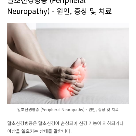
Neuropathy) - 원인, 증상 및 치료
말초신경병증 (Peripheral Neuropathy) - 원인, 증상 및 치료
말초신경병증은 말초신경이 손상되어 신경 기능이 저하되거나
이상을 일으키는 상태를 말합니다.