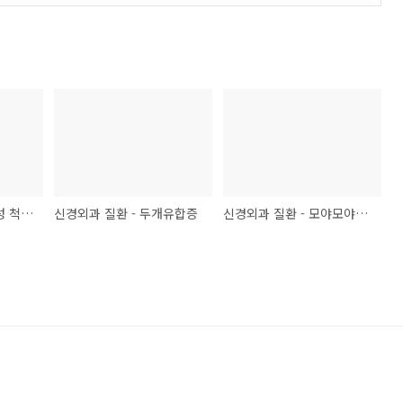
신경외과 질환 - 강직성 척추염
신경외과 질환 - 두개유합증
신경외과 질환 - 모야모야병(Moyamoya disease)