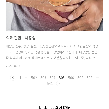
외과 질환 - 대장암
대장은 충수, 맹장, 결장, 직장, 항문관으로 나누어지며 그중 결장과 직장
그리고 맹장에 생기는 악성 종양을 대장암이라고 합니다. 대장암은 선암,
즉 점막의 세포에서 생기는 암으로 대부분을 차지하고 림프종, 악성 유암
종, 평활근육종 등이 원발성으로 생기기도 합니다. 대장암의 원인과 증상
2023. 8. 19.
대장암의 대부분은 양성 종양인 선종성 용종에서 유래하고 발병 요인으
로는 식이, 비만, 유전적 요인, 음주, 선종성 용종, 염증성 질환, 신체활동
1
···
502
503
504
505
506
507
508
···
부족, 음주, 50세 이상의 연령 등이 있습니다. 염증성 장질환으로 궤양성
541
대장염과 크론병으로 이 질환이 있으면 대장암 발병 위험도가 4배-20배
까지 상승합니다. 일반적으로 대장암 초기에는 아무런 증상이 없고 대장
암이 상당히 진행되면 증상이 나타납니다. 갑자기 변을 보기 힘들거나..