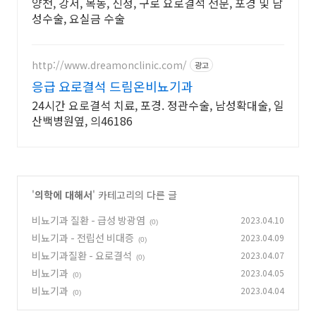
양천, 강서, 목동, 신정, 구로 요로결석 전문, 포경 및 남
성수술, 요실금 수술
http://www.dreamonclinic.com/
광고
응급 요로결석 드림온비뇨기과
24시간 요로결석 치료, 포경. 정관수술, 남성확대술, 일
산백병원옆, 의46186
'
의학에 대해서
' 카테고리의 다른 글
비뇨기과 질환 - 급성 방광염
2023.04.10
(0)
비뇨기과 - 전립선 비대증
2023.04.09
(0)
비뇨기과질환 - 요로결석
2023.04.07
(0)
비뇨기과
2023.04.05
(0)
비뇨기과
2023.04.04
(0)