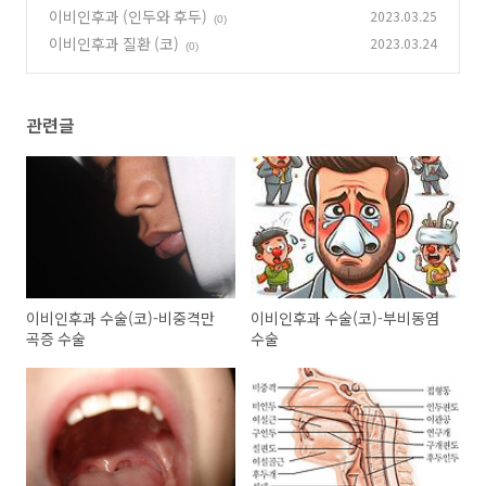
이비인후과 (인두와 후두)
2023.03.25
(0)
이비인후과 질환 (코)
2023.03.24
(0)
관련글
이비인후과 수술(코)-비중격만
이비인후과 수술(코)-부비동염
곡증 수술
수술