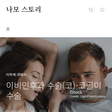
본문 바로가기
나모 스토리
홈
의학에 대해서
이비인후과 수술(코)-코골이
수술
by operation room
2023. 3. 27.