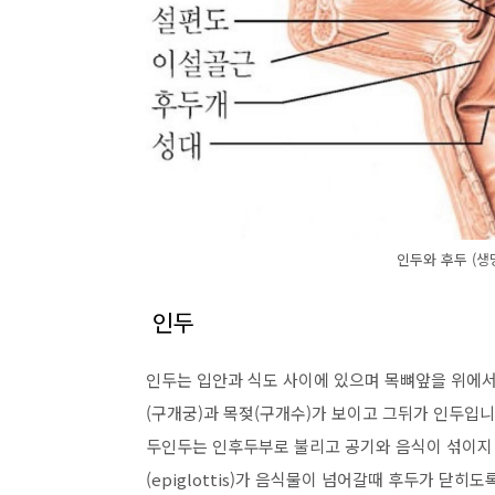
인두와 후두 (
인두
인두는 입안과 식도 사이에 있으며 목뼈앞을 위에서
(구개궁)과 목젖(구개수)가 보이고 그뒤가 인두입니
두인두는 인후두부로 불리고 공기와 음식이 섞이지 
(epiglottis)가 음식물이 넘어갈때 후두가 닫히