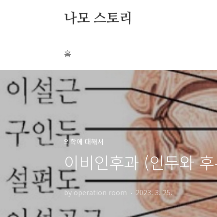
본문 바로가기
나모 스토리
홈
의학에 대해서
이비인후과 (인두와 후
by operation room
2023. 3. 25.