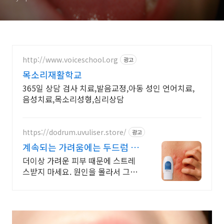
http://www.voiceschool.org
광고
목소리재활학교
365일 상담 검사 치료,발음교정,아동 성인 언어치료,
음성치료,목소리성형,심리상담
https://dodrum.uvuliser.store/
광고
계속되는 가려움에는 두드럼 효
과 없을시 100% 환불
더이상 가려운 피부 때문에 스트레
스받지 마세요. 원인을 몰라서 그래
요. 이것만 바르면 당신의 피부는 건
강해질 수 있습니다.