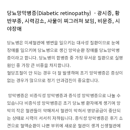
당뇨망막병증(Diabetic retinopathy) - 광시증, 황
반부종, 시력감소, 사물이 찌그러져 보임, 비문증, 시
야장애
당뇨병은 미세혈관에 병변을 일으키는 대사성 질환이므로 눈에
장애를 일으키며 당뇨병으로 생긴 망막순환 장애를 당뇨망막병
증이라고 합니다. 당뇨병의 합병증 중 가장 무서운 질환으로 실명
원인 중 가장 큰 비중을 차지합니다.
혈당조절이 안 되는 경우 더 잘 발생하며 초기 망막병증은 증상이
없는 경우가 많으므로 정기 안과검진이 중요합니다.
망막병증은 비증식성 망막병증과 증식성 망막병증으로 나눌 수
있습니다 비증식성 망막병증은 초기 당뇨병 환자에게 생기며 망
막의 작은 혈관들이 약해져서 혈관이 막혀서 영양공급이 중단되
는 상태로 시력이 서서히 저하됩니다. 증식성 망막병증은 후기 소
견으로 혈액순환이 나쁜 부위에 새로운 혈관이 생겨 신생혈관에