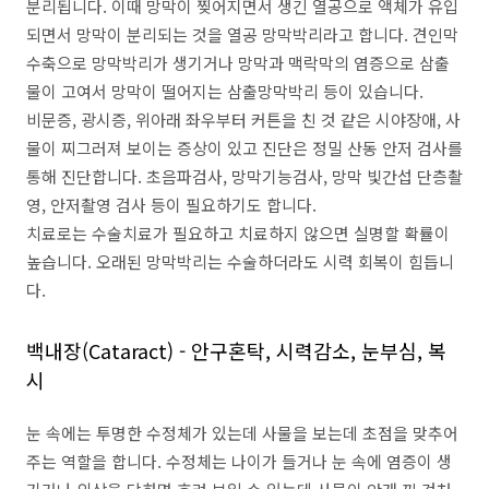
분리됩니다. 이때 망막이 찢어지면서 생긴 열공으로 액체가 유입
되면서 망막이 분리되는 것을 열공 망막박리라고 합니다. 견인막
수축으로 망막박리가 생기거나 망막과 맥락막의 염증으로 삼출
물이 고여서 망막이 떨어지는 삼출망막박리 등이 있습니다.
비문증, 광시증, 위아래 좌우부터 커튼을 친 것 같은 시야장애, 사
물이 찌그러져 보이는 증상이 있고 진단은 정밀 산동 안저 검사를
통해 진단합니다. 초음파검사, 망막기능검사, 망막 빛간섭 단층촬
영, 안저촬영 검사 등이 필요하기도 합니다.
치료로는 수술치료가 필요하고 치료하지 않으면 실명할 확률이
높습니다. 오래된 망막박리는 수술하더라도 시력 회복이 힘듭니
다.
백내장(Cataract) - 안구혼탁, 시력감소, 눈부심, 복
시
눈 속에는 투명한 수정체가 있는데 사물을 보는데 초점을 맞추어
주는 역할을 합니다. 수정체는 나이가 들거나 눈 속에 염증이 생