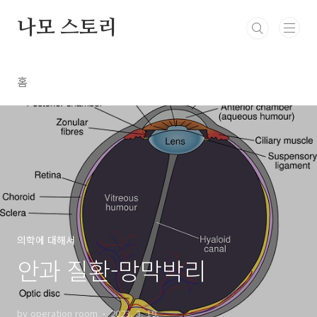
본문 바로가기
나모 스토리
홈
의학에 대해서
안과 질환-망막박리
by operation room
2023. 3. 19.