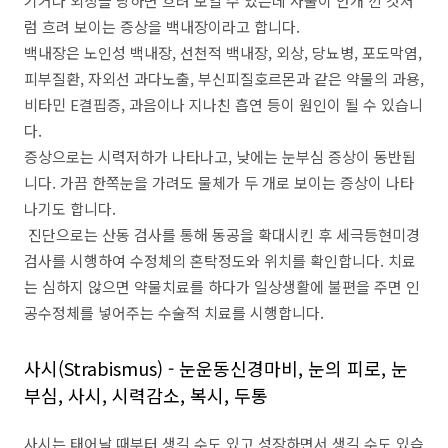
기거나 외상을 당하면 흐려 보일 수 있는데 사물이 안개 낀 것처
럼 흐려 보이는 증상을 백내장이라고 합니다.
백내장은 노인성 백내장, 선천적 백내장, 외상, 당뇨병, 포도막염,
피부질환, 자외선 과다노출, 부신피질호르몬과 같은 약물의 과용,
비타민 E결핍증, 과음이나 지나친 흡연 등이 원인이 될 수 있습니
다.
증상으로는 시력저하가 나타나고, 낮에는 눈부심 증상이 동반됩
니다. 가끔 한쪽눈을 가려도 물체가 두 개로 보이는 증상이 나타
나기도 합니다.
진단으로는 산동 검사를 통해 동공을 확대시킨 후 세극등현미경
검사를 시행하여 수정체의 혼탁정도와 위치를 확인합니다. 치료
는 심하지 않으면 약물치료를 하다가 일상생활에 불편을 주면 인
공수정체를 넣어주는 수술적 치료를 시행합니다.
사시(Strabismus) - 눈운동신경마비, 눈의 피로, 눈
부심, 사시, 시력감소, 복시, 두통
사시는 태어날 때부터 생길 수도 있고 성장하면서 생길 수도 있습